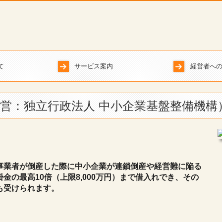
て
サービス案内
経営者へ
徴
経営でお悩みの方
起業をお考えの方
あんしん経営サポート
営：独立行政法人 中小企業基盤整備機構
事業者が倒産した際に中小企業が連鎖倒産や経営難に陥る
の最高10倍（上限8,000万円）まで借入れでき、その
も受けられます。