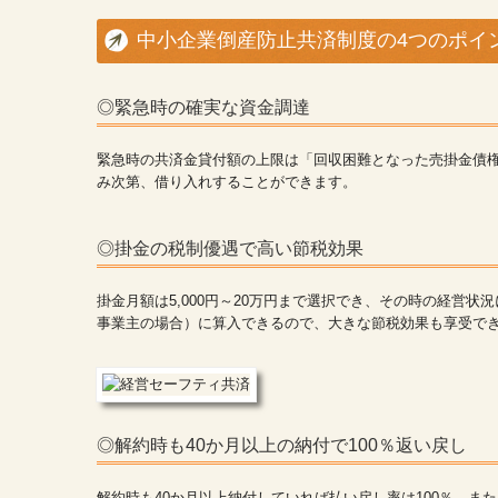
中小企業倒産防止共済制度の4つのポイ
◎緊急時の確実な資金調達
緊急時の共済金貸付額の上限は「回収困難となった売掛金債権
み次第、借り入れすることができます。
◎掛金の税制優遇で高い節税効果
掛金月額は5,000円～20万円まで選択でき、その時の経営状
事業主の場合）に算入できるので、大きな節税効果も享受で
◎解約時も40か月以上の納付で100％返い戻し
解約時も40か月以上納付していれば払い戻し率は100％。